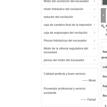
Motor del oscilación del excavador
motor hidráulico del oscilación
reductor del oscilación
caja de cambios final de la impulsión
caja de engranajes del oscilación
Piezas hidráulicas del excavador
Motor de la válvula reguladora del
No
excavador
pro
piezas del motor del excavador
col
Calidad perfecta y buen servicio
Pe
—— Mirek
Fu
Proveedor profesional y servicio
excelente
Res
—— Fahad
1