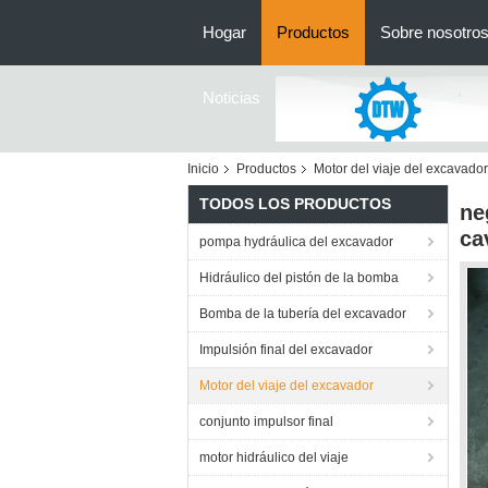
Hogar
Productos
Sobre nosotro
Noticias
Inicio
Productos
Motor del viaje del excavador
TODOS LOS PRODUCTOS
ne
ca
pompa hydráulica del excavador
Hidráulico del pistón de la bomba
Bomba de la tubería del excavador
Impulsión final del excavador
Motor del viaje del excavador
conjunto impulsor final
motor hidráulico del viaje