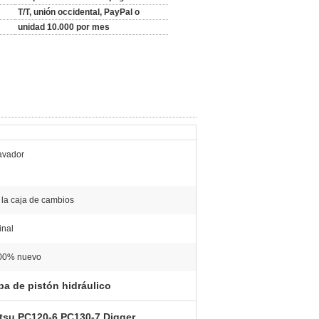
T/T, unión occidental, PayPal o
unidad 10.000 por mes
avador
la caja de cambios
inal
100% nuevo
ba de pistón hidráulico
tsu PC120-6 PC130-7 Digger