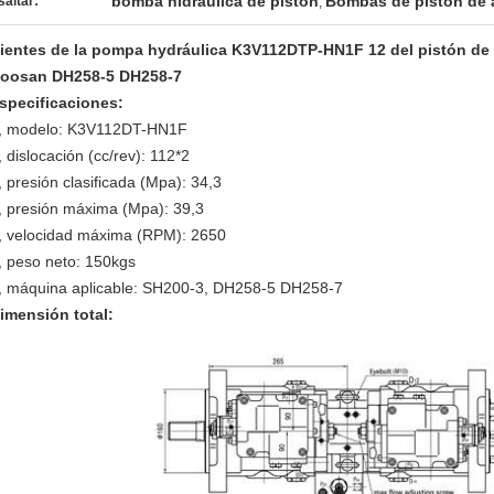
bomba hidráulica de pistón
Bombas de pistón de a
altar:
,
ientes de la pompa hydráulica K3V112DTP-HN1F 12 del pistón d
oosan DH258-5 DH258-7
specificaciones:
, modelo: K3V112DT-HN1F
, dislocación (cc/rev): 112*2
, presión clasificada (Mpa): 34,3
, presión máxima (Mpa): 39,3
, velocidad máxima (RPM): 2650
, peso neto: 150kgs
, máquina aplicable: SH200-3, DH258-5 DH258-7
imensión total: