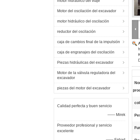
motor hidráulico del viaje
Motor del oscilación del excavador
motor hidráulico del oscilación
reductor del oscilación
caja de cambios final de la impulsión
caja de engranajes del oscilación
Piezas hidráulicas del excavador
Motor de la válvula reguladora del
excavador
No
piezas del motor del excavador
pro
col
Calidad perfecta y buen servicio
—— Mirek
Pe
Proveedor profesional y servicio
Fu
excelente
—— Fahad