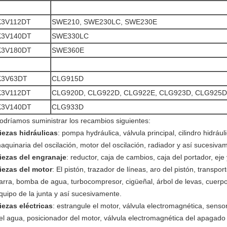
K3V112DT
SWE210, SWE230LC, SWE230E
K3V140DT
SWE330LC
K3V180DT
SWE360E
K3V63DT
CLG915D
K3V112DT
CLG920D, CLG922D, CLG922E, CLG923D, CLG925D
K3V140DT
CLG933D
odríamos suministrar los recambios siguientes:
iezas hidráulicas
: pompa hydráulica, válvula principal, cilindro hidráuli
aquinaria del oscilación, motor del oscilación, radiador y así sucesiva
iezas del engranaje
: reductor, caja de cambios, caja del portador, ej
iezas del motor
: El pistón, trazador de líneas, aro del pistón, transpor
arra, bomba de agua, turbocompresor, cigüeñal, árbol de levas, cuerpo d
quipo de la junta y así sucesivamente.
iezas eléctricas
: estrangule el motor, válvula electromagnética, senso
el agua, posicionador del motor, válvula electromagnética del apagado