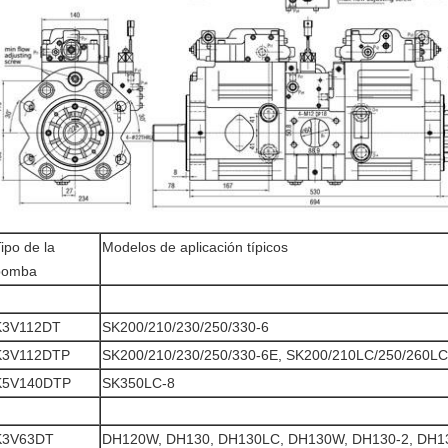
ipo de la
Modelos de aplicación típicos
bomba
K3V112DT
SK200/210/230/250/330-6
K3V112DTP
SK200/210/230/250/330-6E, SK200/210LC/250/260L
K5V140DTP
SK350LC-8
K3V63DT
DH120W, DH130, DH130LC, DH130W, DH130-2, DH1