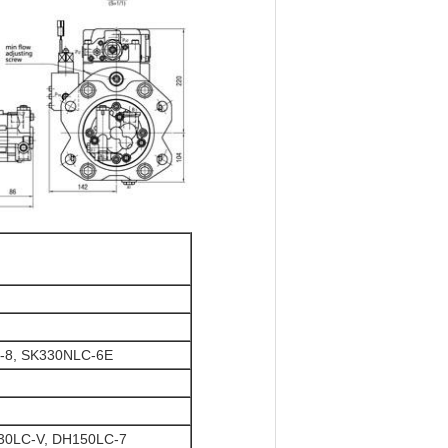
C-8, SK330NLC-6E
30LC-V, DH150LC-7