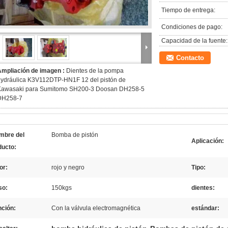
Tiempo de entrega:
Condiciones de pago:
Capacidad de la fuente:
Contacto
Ampliación de imagen :
Dientes de la pompa
hydráulica K3V112DTP-HN1F 12 del pistón de
Kawasaki para Sumitomo SH200-3 Doosan DH258-5
DH258-7
mbre del
Bomba de pistón
Aplicación:
ducto:
or:
rojo y negro
Tipo:
so:
150kgs
dientes:
nción:
Con la válvula electromagnética
estándar: