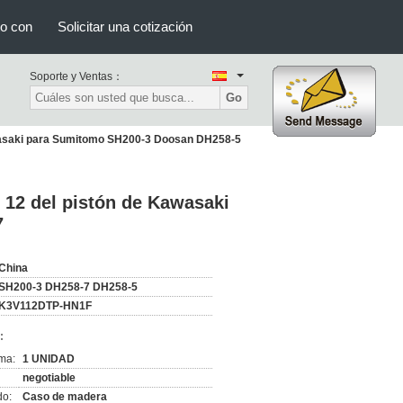
to con
Solicitar una cotización
Soporte y Ventas：
Go
wasaki para Sumitomo SH200-3 Doosan DH258-5
12 del pistón de Kawasaki
7
China
SH200-3 DH258-7 DH258-5
K3V112DTP-HN1F
:
ma:
1 UNIDAD
negotiable
do:
Caso de madera