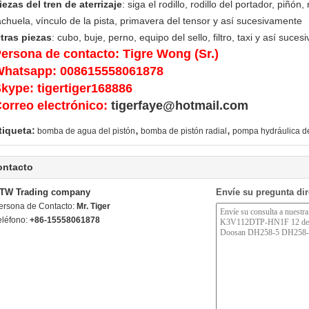
iezas del tren de aterrizaje
: siga el rodillo, rodillo del portador, piñó
achuela, vínculo de la pista, primavera del tensor y así sucesivamente
tras piezas
: cubo, buje, perno, equipo del sello, filtro, taxi y así suce
ersona de contacto: Tigre Wong (Sr.)
hatsapp: 008615558061878
kype: tigertiger168886
orreo electrónico:
tigerfaye@hotmail.com
,
,
tiqueta:
bomba de agua del pistón
bomba de pistón radial
pompa hydráulica de
ontacto
TW Trading company
Envíe su pregunta di
ersona de Contacto:
Mr. Tiger
eléfono:
+86-15558061878