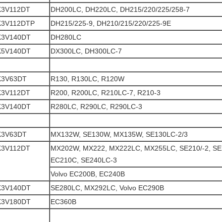
K3V112DT
DH200LC, DH220LC, DH215/220/225/258-7
K3V112DTP
DH215/225-9, DH210/215/220/225-9E
K3V140DT
DH280LC
K5V140DT
DX300LC, DH300LC-7
K3V63DT
R130, R130LC, R120W
K3V112DT
R200, R200LC, R210LC-7, R210-3
K3V140DT
R280LC, R290LC, R290LC-3
K3V63DT
MX132W, SE130W, MX135W, SE130LC-2/3
K3V112DT
MX202W, MX222, MX222LC, MX255LC, SE210/-2, SE
EC210C, SE240LC-3
Volvo EC200B, EC240B
K3V140DT
SE280LC, MX292LC, Volvo EC290B
K3V180DT
EC360B