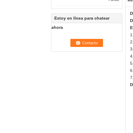
Res
D
Estoy en línea para chatear
D
ahora
E
1
2
3
4
5
6
7
D