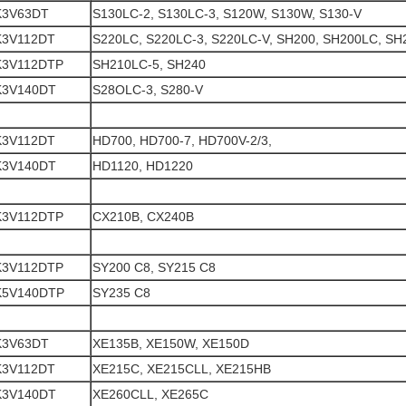
K3V63DT
S130LC-2, S130LC-3, S120W, S130W, S130-V
K3V112DT
S220LC, S220LC-3, S220LC-V, SH200, SH200LC, S
K3V112DTP
SH210LC-5, SH240
K3V140DT
S28OLC-3, S280-V
K3V112DT
HD700, HD700-7, HD700V-2/3,
K3V140DT
HD1120, HD1220
K3V112DTP
CX210B, CX240B
K3V112DTP
SY200 C8, SY215 C8
K5V140DTP
SY235 C8
K3V63DT
XE135B, XE150W, XE150D
K3V112DT
XE215C, XE215CLL, XE215HB
K3V140DT
XE260CLL, XE265C